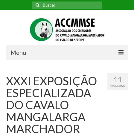
Buscar
por:
Menu
Diretoria
XXXI EXPOSIÇÃO
11
História da ACCMM/SE
MAIO 2023
ESPECIALIZADA
História da Raça
DO CAVALO
Ex-presidentes
MANGALARGA
Estatutos e Regulamento
MARCHADOR
Associados