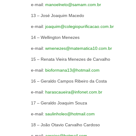
e-mail:
manoelneto@samam.com.br
13 – José Joaquim
e-mail:
joaquim@colegiopurificacao.com.br
14 – Wellington 
e-mail:
wmenezes@matematica10.com.br
15 – Renata Vieira Menezes
e-mail:
bioformana13@hotmail.com
16 – Geraldo Campos Ribe
e-mail:
harascaueira@infonet.com.br
17 – Geraldo Joaq
e-mail:
saulinholeo@hotmail.com
18 – João Otavio Carval
e-mail:
agrojoc@hotmail.com