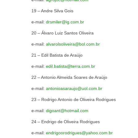
19 – Andre Sil
e-mail:
drsmiler@ig.com.br
20 – Álvaro Luiz Sant
e-mail:
alvarolsoliveira@bol.com.br
21 – Edil Batista 
e-mail:
edil.batista@terra.com.br
22 – Antonio Almeida Soar
e-mail:
antonioasaraujo@uol.com.br
23 – Rodrigo Antonio de Oliv
e-mail:
digoant@hotmail.com
24 – Endrigo de Olivei
e-mail:
endrigoorodrigues@yahoo.com.br