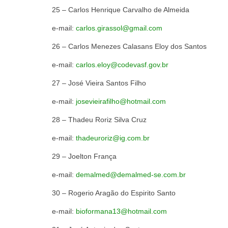
25 – Carlos Henrique Carvalho de Almeida
e-mail:
carlos.girassol@gmail.com
26 – Carlos Menezes Calasans 
e-mail:
carlos.eloy@codevasf.gov.br
27 – José Vieira Sa
e-mail:
josevieirafilho@hotmail.com
28 – Thadeu Roriz 
e-mail:
thadeuroriz@ig.com.br
29 – Joelton
e-mail:
demalmed@demalmed-se.com.br
30 – Rogerio Aragão do Es
e-mail:
bioformana13@hotmail.com