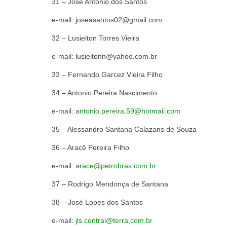
31 – José Antonio 
e-mail: joseasantos02@gmail.com
32 – Lusielton Tor
e-mail: lusieltonn@yahoo.com.br
33 – Fernando Garcez V
34 – Antonio Pereira
e-mail:
antonio.pereira.59@hotmail.com
35 – Alessandro Santana Cal
36 – Aracê Perei
e-mail:
arace@petrobras.com.br
37 – Rodrigo Mendonça
38 – José Lopes d
e-mail:
jls.central@terra.com.br