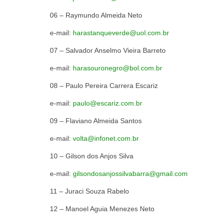
06 – Raymundo Alme
e-mail:
harastanqueverde@uol.com.br
07 – Salvador Anselmo Vie
e-mail:
harasouronegro@bol.com.br
08 – Paulo Pereira Carre
e-mail:
paulo@escariz.com.br
09 – Flaviano Almeid
e-mail:
volta@infonet.com.br
10 – Gilson dos Anj
e-mail:
gilsondosanjossilvabarra@gmail.com
11 – Juraci Souza
12 – Manoel Aguia Men