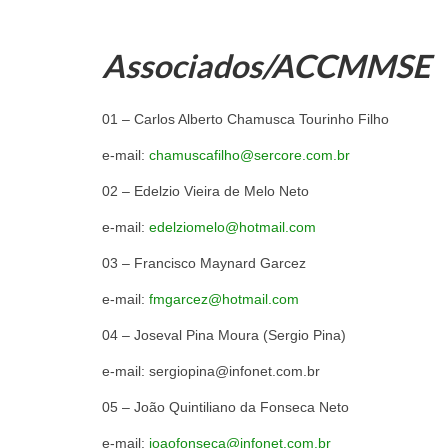
Associados/ACCMMSE
01 – Carlos Alberto Chamusca T
e-mail:
chamuscafilho@sercore.com.br
02 – Edelzio Vieira de
e-mail:
edelziomelo@hotmail.com
03 – Francisco Mayna
e-mail:
fmgarcez@hotmail.com
04 – Joseval Pina Moura (S
e-mail: sergiopina@infonet.com.br
05 – João Quintiliano da F
e-mail:
joaofonseca@infonet.com.br