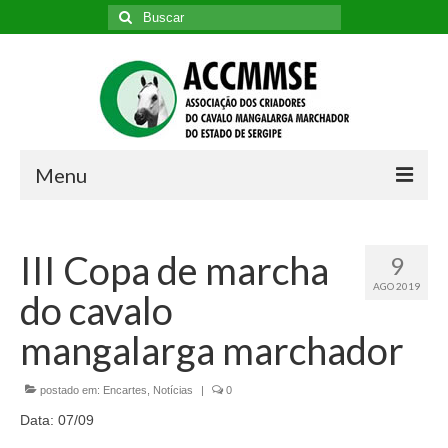
Buscar
por:
Menu
Diretoria
III Copa de marcha
9
História da ACCMM/SE
AGO 2019
do cavalo
História da Raça
mangalarga marchador
Ex-presidentes
postado em:
Estatutos e Regulamento
Encartes
,
Notícias
|
0
Data: 07/09
Associados