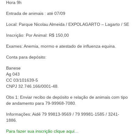
Hora 9h
Ofícios
Entrada de animais : até 07/09
Notícias
Local: Parque Nicolau Almeida / EXPOLAGARTO – Lagarto / SE
Galeria de Fotos
Inscrição: Por Animal: R$ 150,00
Eventos
Exames: Anemia, mormo e atestado de influenza equina.
Conta para depósito:
Filie-se
Banese
Venda de Animais
Ag 043
CC 03/101639-5
Contato
CNPJ 32.746.166/0001-48.
Anuncie
Obs 1: Enviar recibo de depósito e relação de animais com tipo
de andamento para 79-99968-7080.
Cursos – Programas 2019-2021
Informações: Aidê 79 99813-9569 / 79 99981-1585 / 3241-
Formulário de Solicitação de Emolumentos
1886.
Para fazer sua inscrição clique aqui…
Comprovante de Pagamento